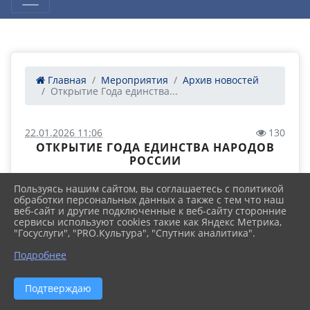
Главная
Мероприятия
Архив новостей
Открытие Года единства...
22.01.2026 11:06
130
ОТКРЫТИЕ ГОДА ЕДИНСТВА НАРОДОВ
РОССИИ
Пользуясь нашим сайтом, вы соглашаетесь с политикой
обработки персональных данных а также с тем что наш
веб-сайт и другие подключенные к веб-сайту сторонние
сервисы используют cookies такие как Яндекс Метрика,
"Госуслуги", "PRO.Культура", "Спутник аналитика".
Подробнее
Подтверждаю