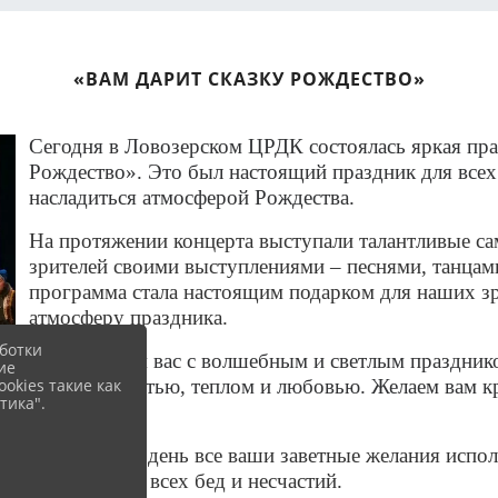
«ВАМ ДАРИТ СКАЗКУ РОЖДЕСТВО»
Сегодня в Ловозерском ЦРДК состоялась яркая пр
Рождество». Это был настоящий праздник для всех 
насладиться атмосферой Рождества.
На протяжении концерта выступали талантливые са
зрителей своими выступлениями – песнями, танцам
программа стала настоящим подарком для наших зр
атмосферу праздника.
ботки
Поздравляем вас с волшебным и светлым празднико
ие
okies такие как
сердца радостью, теплом и любовью. Желаем вам кр
тика".
душе.
Пусть в этот день все ваши заветные желания испо
и близких от всех бед и несчастий.