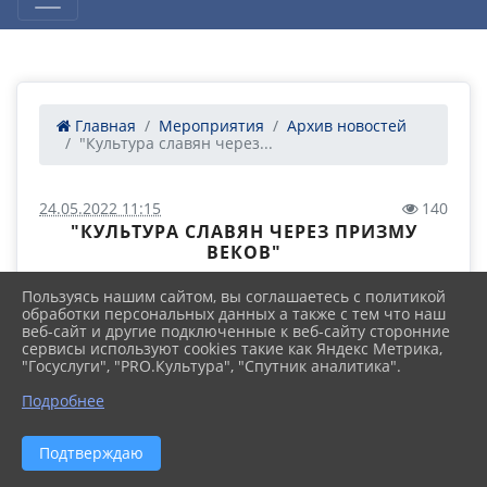
Главная
Мероприятия
Архив новостей
"Культура славян через...
24.05.2022 11:15
140
"КУЛЬТУРА СЛАВЯН ЧЕРЕЗ ПРИЗМУ
ВЕКОВ"
Пользуясь нашим сайтом, вы соглашаетесь с политикой
обработки персональных данных а также с тем что наш
веб-сайт и другие подключенные к веб-сайту сторонние
сервисы используют cookies такие как Яндекс Метрика,
"Госуслуги", "PRO.Культура", "Спутник аналитика".
Подробнее
Подтверждаю