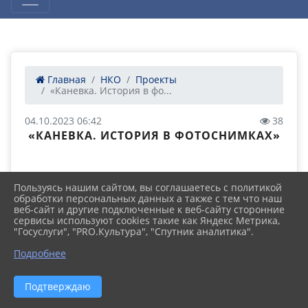
Главная
НКО
Проекты
«Каневка. История в фо...
04.10.2023 06:42
38
«КАНЕВКА. ИСТОРИЯ В ФОТОСНИМКАХ»
Пользуясь нашим сайтом, вы соглашаетесь с политикой
обработки персональных данных а также с тем что наш
веб-сайт и другие подключенные к веб-сайту сторонние
сервисы используют cookies такие как Яндекс Метрика,
"Госуслуги", "PRO.Культура", "Спутник аналитика".
Подробнее
Подтверждаю