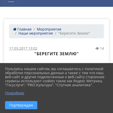
Главная
Мероприятия
Наши мероприятия
"Берегите Землю"
17.03.2017 13:02
14
"БЕРЕГИТЕ ЗЕМЛЮ"
Пользуясь нашим сайтом, вы соглашаетесь с политикой
обработки персональных данных а также с тем что наш
веб-сайт и другие подключенные к веб-сайту сторонние
сервисы используют cookies такие как Яндекс Метрика,
"Госуслуги", "PRO.Культура", "Спутник аналитика".
Подробнее
Подтверждаю